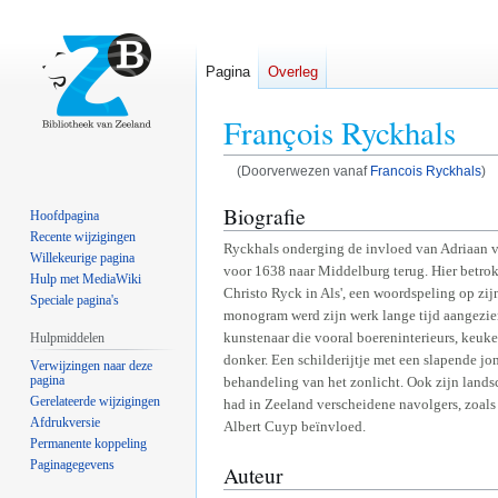
Pagina
Overleg
François Ryckhals
(Doorverwezen vanaf
Francois Ryckhals
)
Naar
Naar
Biografie
Hoofdpagina
navigatie
zoeken
Recente wijzigingen
Ryckhals onderging de invloed van Adriaan v
springen
springen
Willekeurige pagina
voor 1638 naar Middelburg terug. Hier betrok 
Hulp met MediaWiki
Christo Ryck in Als', een woordspeling op zij
Speciale pagina's
monogram werd zijn werk lange tijd aangezien
kunstenaar die vooral boereninterieurs, keuken
Hulpmiddelen
donker. Een schilderijtje met een slapende jo
Verwijzingen naar deze
pagina
behandeling van het zonlicht. Ook zijn lands
Gerelateerde wijzigingen
had in Zeeland verscheidene navolgers, zoals
Afdrukversie
Albert Cuyp beïnvloed.
Permanente koppeling
Paginagegevens
Auteur