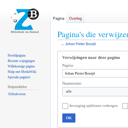
Pagina
Overleg
Pagina's die verwijze
←
Johan Pieter Bourjé
Naar
Naar
Hoofdpagina
Verwijzingen naar deze pagina
navigatie
zoeken
Recente wijzigingen
Pagina:
springen
springen
Willekeurige pagina
Hulp met MediaWiki
Speciale pagina's
Naamruimte:
Hulpmiddelen
alle
Afdrukversie
Invoeging sjablonen verbergen
OK