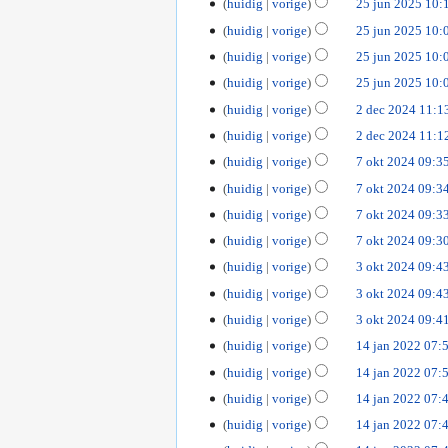
huidig
vorige
25 jun 2025 10:
n
2
huidig
vorige
25 jun 2025 10:
0
huidig
vorige
25 jun 2025 10:
2
huidig
vorige
25 jun 2025 10:
5
G
2
huidig
vorige
2 dec 2024 11:1
e
d
huidig
vorige
2 dec 2024 11:1
e
e
7
huidig
vorige
7 okt 2024 09:3
n
c
o
b
huidig
vorige
7 okt 2024 09:3
2
k
e
0
huidig
vorige
7 okt 2024 09:3
t
w
2
huidig
vorige
7 okt 2024 09:3
2
e
4
0
r
3
huidig
vorige
3 okt 2024 09:4
2
k
G
o
huidig
vorige
3 okt 2024 09:4
4
i
e
k
G
huidig
vorige
3 okt 2024 09:4
n
e
t
e
g
1
huidig
vorige
14 jan 2022 07:
n
2
e
s
4
b
0
huidig
vorige
14 jan 2022 07:
n
s
j
e
2
b
huidig
vorige
14 jan 2022 07:
a
a
w
4
e
m
huidig
vorige
14 jan 2022 07:
n
e
w
e
G
2
r