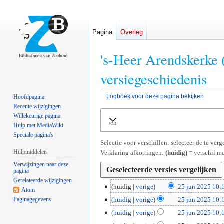
Pagina
Overleg
's-Heer Arendskerke 
versiegeschiedenis
Logboek voor deze pagina bekijken
Hoofdpagina
Recente wijzigingen
Naar
Naar
Willekeurige pagina
Uitvouwen
navigatie
zoeken
Hulp met MediaWiki
springen
springen
Speciale pagina's
Selectie voor verschillen: selecteer de te ve
Hulpmiddelen
Verklaring afkortingen:
(huidig)
= verschil me
Verwijzingen naar deze
pagina
Gerelateerde wijzigingen
2
huidig
vorige
25 jun 2025 10:
Atom
5
Paginagegevens
huidig
vorige
25 jun 2025 10:
j
huidig
vorige
25 jun 2025 10:
u