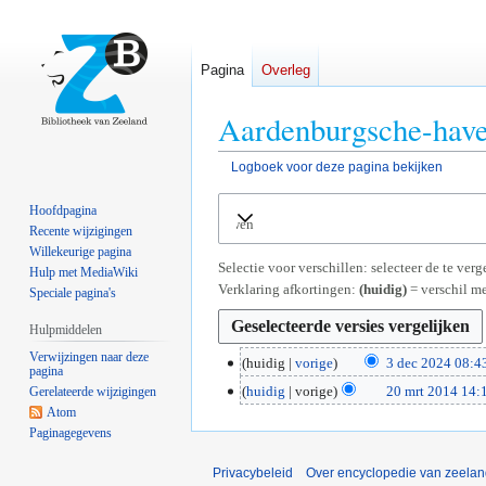
Pagina
Overleg
Aardenburgsche-haven
Logboek voor deze pagina bekijken
Naar
Naar
Hoofdpagina
Uitvouwen
navigatie
zoeken
Recente wijzigingen
springen
springen
Willekeurige pagina
Selectie voor verschillen: selecteer de te ve
Hulp met MediaWiki
Verklaring afkortingen:
(huidig)
= verschil me
Speciale pagina's
Hulpmiddelen
Verwijzingen naar deze
3
huidig
vorige
3 dec 2024 08:4
pagina
G
d
2
huidig
vorige
20 mrt 2014 14:
Gerelateerde wijzigingen
e
e
Atom
0
e
c
Paginagegevens
m
n
2
r
b
0
Privacybeleid
Over encyclopedie van zeela
t