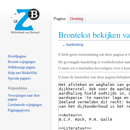
Pagina
Overleg
Brontekst bekijken v
←
Aardhaling
Naar
Naar
U hebt geen toestemming om deze pagina te 
Hoofdpagina
navigatie
zoeken
Recente wijzigingen
De gevraagde handeling is voorbehouden aan
springen
springen
Willekeurige pagina
U moet uw e-mailadres bevestigen voor u kunt
Hulp met MediaWiki
U kunt de brontekst van deze pagina bekijken
Speciale pagina's
Hulpmiddelen
Verwijzingen naar deze
pagina
Gerelateerde wijzigingen
Paginagegevens