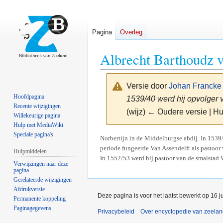
Pagina
Overleg
Albrecht Barthoudz 
Versie door
Johan Francke
Hoofdpagina
1539/40 werd hij opvolger 
Recente wijzigingen
(wijz) ← Oudere versie | Hu
Willekeurige pagina
Hulp met MediaWiki
Speciale pagina's
Naar
Naar
Norbertijn in de Middelburgse abdij. In 153
periode fungeerde Van Assendelft als pastoor
navigatie
zoeken
Hulpmiddelen
In 1552/53 werd hij pastoor van de smalstad W
springen
springen
Verwijzingen naar deze
pagina
Gerelateerde wijzigingen
Afdrukversie
Deze pagina is voor het laatst bewerkt op 16 
Permanente koppeling
Paginagegevens
Privacybeleid
Over encyclopedie van zeela