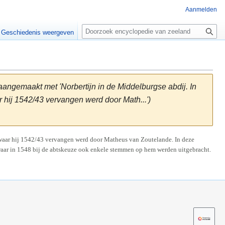
Aanmelden
Z
o
Geschiedenis weergeven
e
k
e
n
angemaakt met 'Norbertijn in de Middelburgse abdij. In
 hij 1542/43 vervangen werd door Math...')
 waar hij 1542/43 vervangen werd door Matheus van Zoutelande. In deze
 waar in 1548 bij de abtskeuze ook enkele stemmen op hem werden uitgebracht.