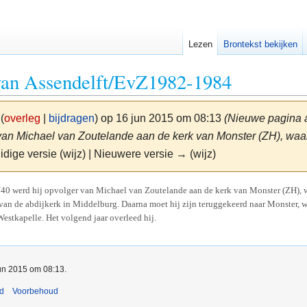
Lezen
Brontekst bekijken
van Assendelft/EvZ1982-1984
(
overleg
|
bijdragen
)
op 16 jun 2015 om 08:13
(Nieuwe pagina a
van Michael van Zoutelande aan de kerk van Monster (ZH), waar
idige versie (wijz) | Nieuwere versie → (wijz)
9/40 werd hij opvolger van Michael van Zoutelande aan de kerk van Monster (ZH),
 van de abdijkerk in Middelburg. Daarna moet hij zijn teruggekeerd naar Monster,
estkapelle. Het volgend jaar overleed hij.
jun 2015 om 08:13.
nd
Voorbehoud