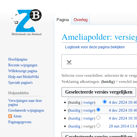
Pagina
Overleg
Ameliapolder: versie
Logboek voor deze pagina bekijken
Naar
Naar
Hoofdpagina
Uitvouwen
navigatie
zoeken
Recente wijzigingen
springen
springen
Willekeurige pagina
Selectie voor verschillen: selecteer de te ve
Hulp met MediaWiki
Verklaring afkortingen:
(huidig)
= verschil me
Speciale pagina's
Hulpmiddelen
Verwijzingen naar deze
4
huidig
vorige
4 dec 2024 10:4
pagina
G
d
huidig
vorige
4 dec 2024 10:4
Gerelateerde wijzigingen
e
e
G
Atom
huidig
vorige
4 dec 2024 10:3
e
c
Paginagegevens
e
G
2
huidig
vorige
20 mrt 2014 13:
n
2
e
e
0
b
0
n
e