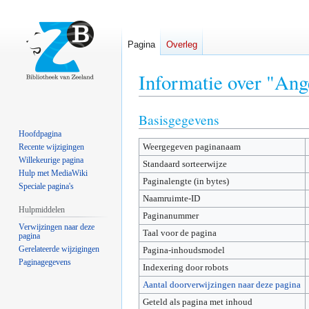
Pagina
Overleg
Informatie over "Ang
Basisgegevens
Naar
Naar
navigatie
zoeken
Hoofdpagina
Weergegeven paginanaam
springen
springen
Recente wijzigingen
Willekeurige pagina
Standaard sorteerwijze
Hulp met MediaWiki
Paginalengte (in bytes)
Speciale pagina's
Naamruimte-ID
Hulpmiddelen
Paginanummer
Verwijzingen naar deze
Taal voor de pagina
pagina
Gerelateerde wijzigingen
Pagina-inhoudsmodel
Paginagegevens
Indexering door robots
Aantal doorverwijzingen naar deze pagina
Geteld als pagina met inhoud