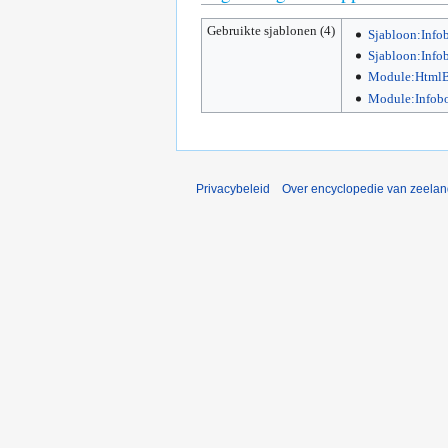
Gebruikte sjablonen (4)
Sjabloon:Info
Sjabloon:Info
Module:HtmlB
Module:Infob
Privacybeleid
Over encyclopedie van zeela