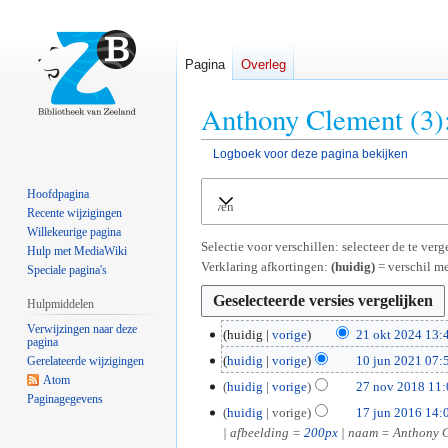
Pagina
Overleg
Anthony Clement (3):
Logboek voor deze pagina bekijken
Naar
Naar
Hoofdpagina
Uitvouwen
navigatie
zoeken
Recente wijzigingen
springen
springen
Willekeurige pagina
Selectie voor verschillen: selecteer de te ve
Hulp met MediaWiki
Verklaring afkortingen:
(huidig)
= verschil me
Speciale pagina's
Hulpmiddelen
Verwijzingen naar deze
2
huidig
vorige
21 okt 2024 13:
pagina
G
1
1
huidig
vorige
10 jun 2021 07:
Gerelateerde wijzigingen
e
o
G
Atom
0
2
huidig
vorige
27 nov 2018 11:
e
k
Paginagegevens
e
j
G
7
1
huidig
vorige
17 jun 2016 14:
n
t
e
u
e
n
7
| afbeelding =
200px
| naam = Anthony Cl
b
2
n
n
e
o