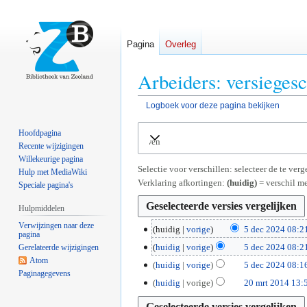
Pagina
Overleg
Arbeiders: versieges
Logboek voor deze pagina bekijken
Naar
Naar
Hoofdpagina
Uitvouwen
navigatie
zoeken
Recente wijzigingen
springen
springen
Willekeurige pagina
Selectie voor verschillen: selecteer de te ve
Hulp met MediaWiki
Verklaring afkortingen:
(huidig)
= verschil me
Speciale pagina's
Hulpmiddelen
Verwijzingen naar deze
5
huidig
vorige
5 dec 2024 08:2
pagina
G
d
huidig
vorige
5 dec 2024 08:2
Gerelateerde wijzigingen
e
e
G
Atom
huidig
vorige
5 dec 2024 08:1
e
c
Paginagegevens
e
G
2
huidig
vorige
20 mrt 2014 13:
n
2
e
e
0
b
0
n
e