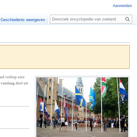
Aanmelden
Z
o
Geschiedenis weergeven
e
k
e
n
nd verliep zeer
 vandaag deel uit