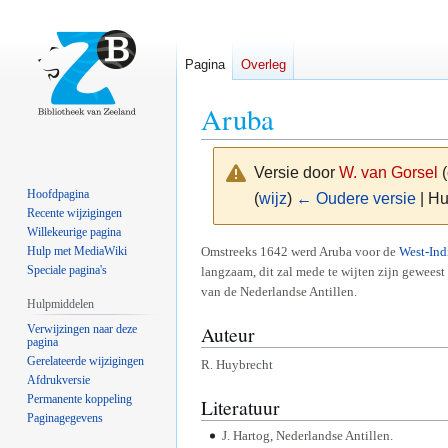
Pagina
Overleg
Aruba
Versie door
W. van Gorsel
(
Hoofdpagina
(
wijz
)
← Oudere versie
| Hu
Recente wijzigingen
Willekeurige pagina
Naar
Naar
Omstreeks 1642 werd Aruba voor de
West-In
Hulp met MediaWiki
Speciale pagina's
langzaam, dit zal mede te wijten zijn geweest
navigatie
zoeken
van de Nederlandse Antillen.
springen
springen
Hulpmiddelen
Auteur
Verwijzingen naar deze
pagina
Gerelateerde wijzigingen
R. Huybrecht
Afdrukversie
Permanente koppeling
Literatuur
Paginagegevens
J. Hartog, Nederlandse Antillen.