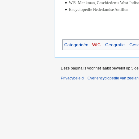
W.R. Menkman, Geschiedenis West-Indis
Encyclopedie Nederlandse Antillen.
Categorieën
:
WIC
Geografie
Gesc
Deze pagina is voor het laatst bewerkt op 5 d
Privacybeleid
Over encyclopedie van zeela