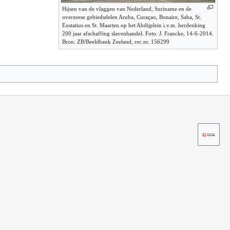
Hijsen van de vlaggen van Nederland, Suriname en de
overzeese gebiedsdelen Aruba, Curaçao, Bonaire, Saba, St.
Eustatius en St. Maarten op het Abdijplein i.v.m. herdenking
200 jaar afschaffing slavenhandel. Foto: J. Francke, 14-6-2014.
Bron: ZB/Beeldbank Zeeland, rec.nr. 156299