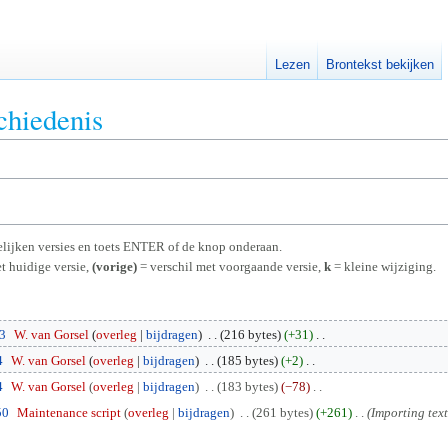
Lezen
Brontekst bekijken
chiedenis
rgelijken versies en toets ENTER of de knop onderaan.
t huidige versie,
(vorige)
= verschil met voorgaande versie,
k
= kleine wijziging.
03
W. van Gorsel
overleg
bijdragen
216 bytes
+31
4
W. van Gorsel
overleg
bijdragen
185 bytes
+2
4
W. van Gorsel
overleg
bijdragen
183 bytes
−78
50
Maintenance script
overleg
bijdragen
261 bytes
+261
Importing text 