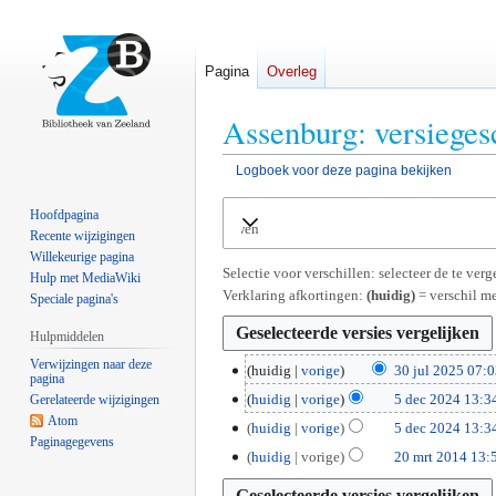
Pagina
Overleg
Assenburg: versieges
Logboek voor deze pagina bekijken
Naar
Naar
Hoofdpagina
Uitvouwen
navigatie
zoeken
Recente wijzigingen
springen
springen
Willekeurige pagina
Selectie voor verschillen: selecteer de te ve
Hulp met MediaWiki
Verklaring afkortingen:
(huidig)
= verschil me
Speciale pagina's
Hulpmiddelen
Verwijzingen naar deze
3
huidig
vorige
30 jul 2025 07:
pagina
G
0
5
huidig
vorige
5 dec 2024 13:3
Gerelateerde wijzigingen
e
j
G
Atom
d
huidig
vorige
5 dec 2024 13:3
e
u
Paginagegevens
e
e
G
2
huidig
vorige
20 mrt 2014 13:
n
l
e
c
e
0
b
2
n
2
e