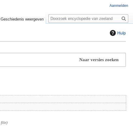
Aanmelden
Z
o
Geschiedenis weergeven
e
k
Hulp
e
n
Naar versies zoeken
file