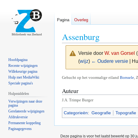
Pagina
Overleg
Assenburg
Versie door
W. van Gorsel
(
Hoofdpagina
(
wijz
)
← Oudere versie
| Hu
Recente wijzigingen
Willekeurige pagina
Naar
Naar
Gehucht op het voormalige eiland
Borssele
, 
Hulp met MediaWiki
Speciale pagina's
navigatie
zoeken
Auteur
springen
springen
Hulpmiddelen
J.A. Trimpe Burger
Verwijzingen naar deze
pagina
Gerelateerde wijzigingen
Categorieën
:
Geografie
Topografie
Afdrukversie
Permanente koppeling
Paginagegevens
Deze pagina is voor het laatst bewerkt op 30 j