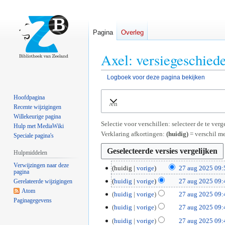
Pagina
Overleg
Axel: versiegeschied
Logboek voor deze pagina bekijken
Naar
Naar
Hoofdpagina
Uitvouwen
navigatie
zoeken
Recente wijzigingen
springen
springen
Willekeurige pagina
Selectie voor verschillen: selecteer de te ve
Hulp met MediaWiki
Verklaring afkortingen:
(huidig)
= verschil me
Speciale pagina's
Hulpmiddelen
Verwijzingen naar deze
2
huidig
vorige
27 aug 2025 09:
pagina
G
7
huidig
vorige
27 aug 2025 09:
Gerelateerde wijzigingen
e
a
G
Atom
huidig
vorige
27 aug 2025 09:
e
u
Paginagegevens
e
huidig
vorige
27 aug 2025 09:
n
g
e
G
b
2
huidig
vorige
27 aug 2025 09:
n