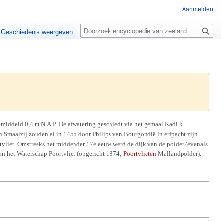
Aanmelden
Z
o
Geschiedenis weergeven
e
k
e
n
emiddeld 0,4 m N.A.P. De afwatering geschiedt via het gemaal Kadi k
n Smaalzij zouden al in 1455 door Philips van Bourgondië in erfpacht zijn
tvliet. Omstreeks het middender 17e eeuw werd de dijk van de polder (evenals
an het Waterschap Poortvliet (opgericht 1874;
Poortvlieten
Mallandpolder).