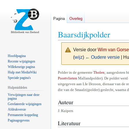
Pagina
Overleg
Baarsdijkpolder
Versie door
Wim van Gorse
Hoofdpagina
(
wijz
)
← Oudere versie
| Hu
Recente wijzigingen
Willekeurige pagina
Naar
Naar
Polder in de gemeente
Tholen
; aangesloten b
Hulp met MediaWiki
Speciale pagina's
Poortvlieten
Mallandpolder). De polder werd c
navigatie
zoeken
uitgegeven aan LIe IJezoon, dienaar van de r
springen
springen
Hulpmiddelen
die van de Smaalzijpolder) geslecht, waarna 
Verwijzingen naar deze
pagina
Auteur
Gerelateerde wijzigingen
Afdrukversie
J. Kuipers
Permanente koppeling
Paginagegevens
Literatuur