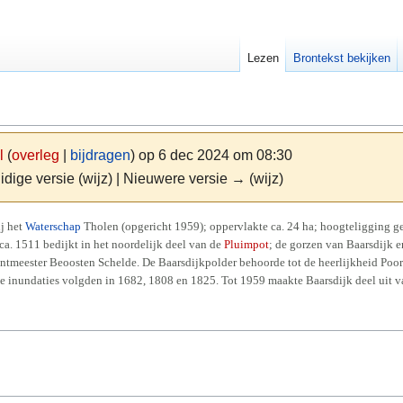
Lezen
Brontekst bekijken
l
(
overleg
|
bijdragen
)
op 6 dec 2024 om 08:30
idige versie (wijz) | Nieuwere versie → (wijz)
ij het
Waterschap
Tholen (opgericht 1959); oppervlakte ca. 24 ha; hoogteligging g
a. 1511 bedijkt in het noordelijk deel van de
Pluimpot
; de gorzen van Baarsdijk e
entmeester Beoosten Schelde. De Baarsdijkpolder behoorde tot de heerlijkheid Poor
de inundaties volgden in 1682, 1808 en 1825. Tot 1959 maakte Baarsdijk deel uit v