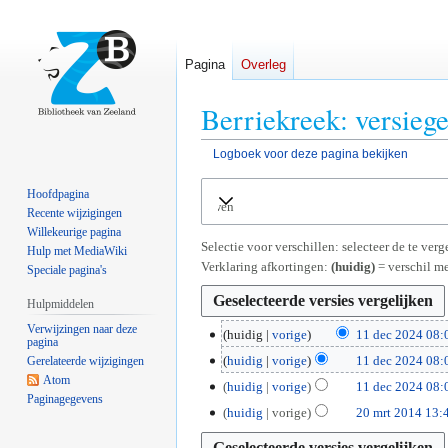
Pagina
Overleg
Berriekreek: versieg
Logboek voor deze pagina bekijken
Naar
Naar
Hoofdpagina
Uitvouwen
navigatie
zoeken
Recente wijzigingen
springen
springen
Willekeurige pagina
Selectie voor verschillen: selecteer de te ve
Hulp met MediaWiki
Verklaring afkortingen:
(huidig)
= verschil me
Speciale pagina's
Hulpmiddelen
Verwijzingen naar deze
1
huidig
vorige
11 dec 2024 08:
pagina
G
1
huidig
vorige
11 dec 2024 08:
Gerelateerde wijzigingen
e
d
G
Atom
huidig
vorige
11 dec 2024 08:
e
e
Paginagegevens
e
G
2
huidig
vorige
20 mrt 2014 13:
n
c
e
e
0
b
2
n
e