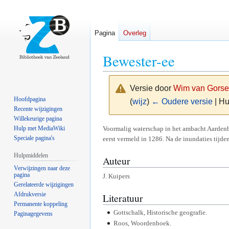
Pagina
Overleg
Bewester-ee
Versie door
Wim van Gorse
Hoofdpagina
(
wijz
)
← Oudere versie
| Hu
Recente wijzigingen
Willekeurige pagina
Naar
Naar
Voormalig waterschap in het ambacht Aardenb
Hulp met MediaWiki
Speciale pagina's
eerst vermeld in 1286. Na de inundaties tijd
navigatie
zoeken
springen
springen
Hulpmiddelen
Auteur
Verwijzingen naar deze
pagina
J. Kuipers
Gerelateerde wijzigingen
Afdrukversie
Literatuur
Permanente koppeling
Gottschalk, Historische geografie.
Paginagegevens
Roos, Woordenboek.