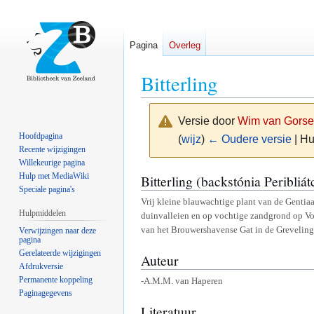
Pagina
Overleg
Bitterling
Versie door
Wim van Gorse
Hoofdpagina
(
wijz
)
← Oudere versie
| Hu
Recente wijzigingen
Willekeurige pagina
Naar
Naar
Hulp met MediaWiki
Bitterling (backstónia Peribliát
Speciale pagina's
navigatie
zoeken
Vrij kleine blauwachtige plant van de Gentia
springen
springen
Hulpmiddelen
duinvalleien en op vochtige zandgrond op Voo
van het Brouwershavense Gat in de Grevelinge
Verwijzingen naar deze
pagina
Gerelateerde wijzigingen
Auteur
Afdrukversie
Permanente koppeling
-A.M.M. van Haperen
Paginagegevens
Literatuur