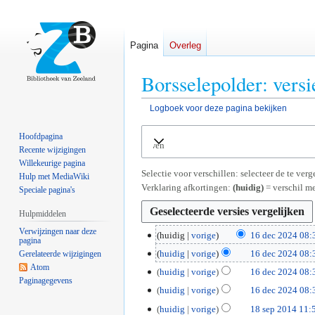
Pagina
Overleg
Borsselepolder: vers
Logboek voor deze pagina bekijken
Naar
Naar
Hoofdpagina
Uitvouwen
navigatie
zoeken
Recente wijzigingen
springen
springen
Willekeurige pagina
Selectie voor verschillen: selecteer de te ve
Hulp met MediaWiki
Verklaring afkortingen:
(huidig)
= verschil me
Speciale pagina's
Hulpmiddelen
Verwijzingen naar deze
1
huidig
vorige
16 dec 2024 08:
pagina
G
6
huidig
vorige
16 dec 2024 08:
Gerelateerde wijzigingen
e
d
G
Atom
huidig
vorige
16 dec 2024 08:
e
e
Paginagegevens
e
G
huidig
vorige
16 dec 2024 08:
n
c
e
e
G
b
2
1
huidig
vorige
18 sep 2014 11:
n
e