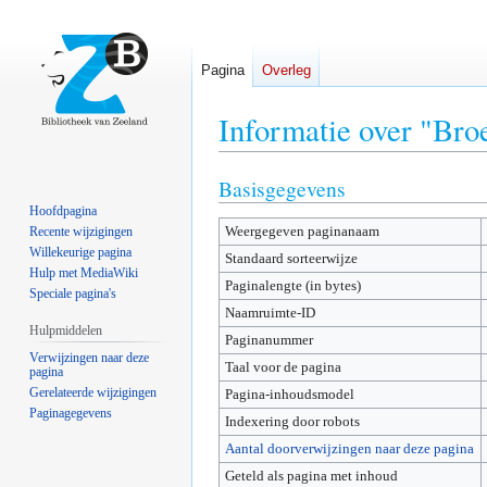
Pagina
Overleg
Informatie over "Bro
Basisgegevens
Naar
Naar
navigatie
zoeken
Hoofdpagina
Weergegeven paginanaam
springen
springen
Recente wijzigingen
Willekeurige pagina
Standaard sorteerwijze
Hulp met MediaWiki
Paginalengte (in bytes)
Speciale pagina's
Naamruimte-ID
Hulpmiddelen
Paginanummer
Verwijzingen naar deze
Taal voor de pagina
pagina
Gerelateerde wijzigingen
Pagina-inhoudsmodel
Paginagegevens
Indexering door robots
Aantal doorverwijzingen naar deze pagina
Geteld als pagina met inhoud