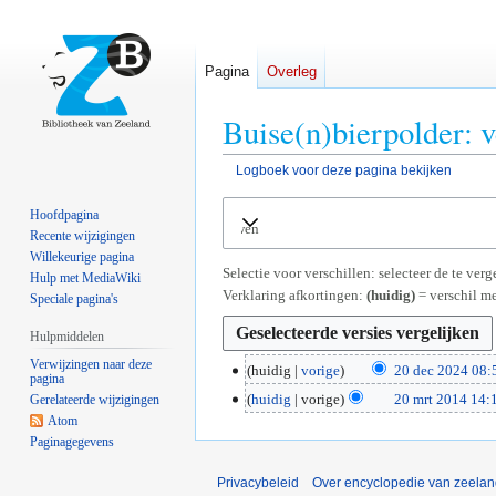
Pagina
Overleg
Buise(n)bierpolder: v
Logboek voor deze pagina bekijken
Naar
Naar
Hoofdpagina
Uitvouwen
navigatie
zoeken
Recente wijzigingen
springen
springen
Willekeurige pagina
Selectie voor verschillen: selecteer de te ve
Hulp met MediaWiki
Verklaring afkortingen:
(huidig)
= verschil me
Speciale pagina's
Hulpmiddelen
Verwijzingen naar deze
2
huidig
vorige
20 dec 2024 08:
pagina
G
0
2
huidig
vorige
20 mrt 2014 14:
Gerelateerde wijzigingen
e
d
Atom
0
e
e
Paginagegevens
m
n
c
r
b
2
Privacybeleid
Over encyclopedie van zeela
t