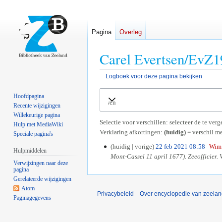
Pagina
Overleg
Carel Evertsen/EvZ19
Logboek voor deze pagina bekijken
Naar
Naar
Hoofdpagina
Uitvouwen
navigatie
zoeken
Recente wijzigingen
springen
springen
Willekeurige pagina
Selectie voor verschillen: selecteer de te ve
Hulp met MediaWiki
Verklaring afkortingen:
(huidig)
= verschil me
Speciale pagina's
huidig
vorige
22 feb 2021 08:58
Wim 
2
Hulpmiddelen
Mont-Cassel 11 april 1677). Zeeofficier. 
2
Verwijzingen naar deze
f
pagina
e
Gerelateerde wijzigingen
b
Atom
Privacybeleid
Over encyclopedie van zeela
2
Paginagegevens
0
2