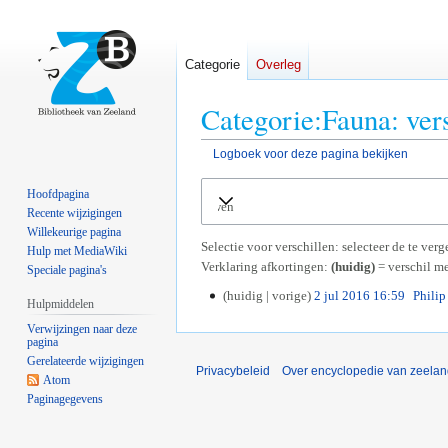
Categorie
Overleg
Categorie:Fauna: ver
Logboek voor deze pagina bekijken
Naar
Naar
Hoofdpagina
Uitvouwen
navigatie
zoeken
Recente wijzigingen
springen
springen
Willekeurige pagina
Selectie voor verschillen: selecteer de te ve
Hulp met MediaWiki
Verklaring afkortingen:
(huidig)
= verschil me
Speciale pagina's
huidig
vorige
2 jul 2016 16:59
Phili
2
Hulpmiddelen
j
Verwijzingen naar deze
u
pagina
l
Gerelateerde wijzigingen
Privacybeleid
Over encyclopedie van zeela
2
Atom
0
Paginagegevens
1
6