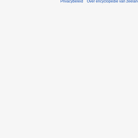
Privacybeleid
Over encyclopedie van zeela