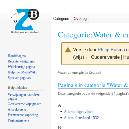
Categorie
Overleg
Categorie
:
Water & e
Versie door
Philip Bosma
(
Hoofdpagina
(wijz) ← Oudere versie | Hu
Recente wijzigingen
Willekeurige pagina
Naar
Naar
Water en energie in Zeeland
Hulp met MediaWiki
Speciale pagina's
navigatie
zoeken
Pagina’s in categorie "Water &
springen
springen
Hulpmiddelen
Deze categorie bevat de volgende 24 pagina’s,
Verwijzingen naar deze
pagina
Gerelateerde wijzigingen
A
Afdrukversie
Allerheiligenvloed
Permanente koppeling
Allerzielenvloed 1532
Paginagegevens
B