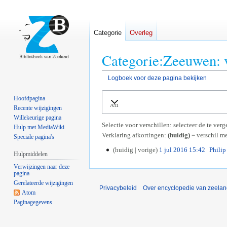
Categorie
Overleg
Categorie:Zeeuwen: v
Logboek voor deze pagina bekijken
Naar
Naar
Hoofdpagina
Uitvouwen
navigatie
zoeken
Recente wijzigingen
springen
springen
Willekeurige pagina
Selectie voor verschillen: selecteer de te ve
Hulp met MediaWiki
Verklaring afkortingen:
(huidig)
= verschil me
Speciale pagina's
huidig
vorige
1 jul 2016 15:42
Phili
1
Hulpmiddelen
j
Verwijzingen naar deze
u
pagina
l
Gerelateerde wijzigingen
Privacybeleid
Over encyclopedie van zeela
2
Atom
0
Paginagegevens
1
6