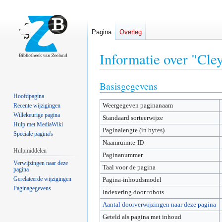
Pagina
Overleg
Informatie over "Cle
Basisgegevens
Naar
Naar
navigatie
zoeken
Hoofdpagina
Weergegeven paginanaam
springen
springen
Recente wijzigingen
Willekeurige pagina
Standaard sorteerwijze
Hulp met MediaWiki
Paginalengte (in bytes)
Speciale pagina's
Naamruimte-ID
Hulpmiddelen
Paginanummer
Verwijzingen naar deze
Taal voor de pagina
pagina
Gerelateerde wijzigingen
Pagina-inhoudsmodel
Paginagegevens
Indexering door robots
Aantal doorverwijzingen naar deze pagina
Geteld als pagina met inhoud