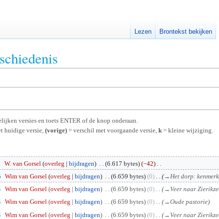
Lezen
Brontekst bekijken
eschiedenis
rgelijken versies en toets ENTER of de knop onderaan.
t huidige versie,
(vorige)
= verschil met voorgaande versie,
k
= kleine wijziging.
1
W. van Gorsel
overleg
bijdragen
6.617 bytes
−42
5
Wim van Gorsel
overleg
bijdragen
6.659 bytes
0
→
Het dorp: kenmer
4
Wim van Gorsel
overleg
bijdragen
6.659 bytes
0
→
Veer naar Zierikze
4
Wim van Gorsel
overleg
bijdragen
6.659 bytes
0
→
Oude pastorie
4
Wim van Gorsel
overleg
bijdragen
6.659 bytes
0
→
Veer naar Zierikze