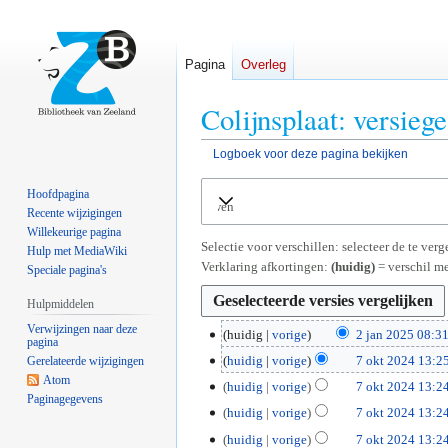
Pagina
Overleg
Colijnsplaat: versieg
Logboek voor deze pagina bekijken
Naar
Naar
Hoofdpagina
Uitvouwen
navigatie
zoeken
Recente wijzigingen
springen
springen
Willekeurige pagina
Selectie voor verschillen: selecteer de te ve
Hulp met MediaWiki
Verklaring afkortingen:
(huidig)
= verschil me
Speciale pagina's
Hulpmiddelen
Verwijzingen naar deze
2
huidig
vorige
2 jan 2025 08:3
pagina
G
j
7
huidig
vorige
7 okt 2024 13:2
Gerelateerde wijzigingen
e
a
Atom
o
huidig
vorige
7 okt 2024 13:2
e
n
Paginagegevens
k
huidig
vorige
7 okt 2024 13:2
n
2
t
b
0
huidig
vorige
7 okt 2024 13:2
2