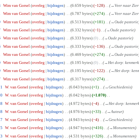
3
Wim van Gorsel
overleg
bijdragen
6.659 bytes
−128
→
Veer naar Zier
1
Wim van Gorsel
overleg
bijdragen
6.787 bytes
+274
→
Veer naar Zier
9
Wim van Gorsel
overleg
bijdragen
6.513 bytes
+181
→
Oude pastorie
7
Wim van Gorsel
overleg
bijdragen
6.332 bytes
−1
→
Oude pastorie
6
Wim van Gorsel
overleg
bijdragen
6.333 bytes
0
→
Oude pastorie
6
Wim van Gorsel
overleg
bijdragen
6.333 bytes
−136
→
Oude pastorie
1
Wim van Gorsel
overleg
bijdragen
6.469 bytes
+274
→
Oude pastorie
0
Wim van Gorsel
overleg
bijdragen
6.195 bytes
0
→
Het dorp: kenmer
9
Wim van Gorsel
overleg
bijdragen
6.195 bytes
−122
→
Het dorp: ken
7
Wim van Gorsel
overleg
bijdragen
6.317 bytes
+274
01
W. van Gorsel
overleg
bijdragen
6.043 bytes
+1
→
Geschiedenis
00
W. van Gorsel
overleg
bijdragen
6.042 bytes
+1.070
58
W. van Gorsel
overleg
bijdragen
4.972 bytes
−4
→
Het dorp: kenmer
58
W. van Gorsel
overleg
bijdragen
4.976 bytes
+33
→
Auteur
57
W. van Gorsel
overleg
bijdragen
4.943 bytes
−4
→
Geschiedenis
55
W. van Gorsel
overleg
bijdragen
4.947 bytes
+416
→
Monumenten
53
W. van Gorsel
overleg
bijdragen
4.531 bytes
+326
→
Monumenten