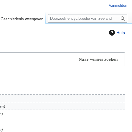
Aanmelden
Z
o
Geschiedenis weergeven
e
k
Hulp
e
n
Naar versies zoeken
ken
e
e