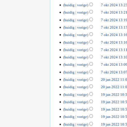
e
2
0
huidig
vorige
7 okt 2024 13:2
w
5
2
huidig
vorige
7 okt 2024 13:2
e
4
r
huidig
vorige
7 okt 2024 13:1
k
huidig
vorige
7 okt 2024 13:1
i
huidig
vorige
7 okt 2024 13:1
n
g
huidig
vorige
7 okt 2024 13:1
s
huidig
vorige
7 okt 2024 13:1
s
huidig
vorige
7 okt 2024 13:1
a
m
huidig
vorige
7 okt 2024 13:0
e
huidig
vorige
7 okt 2024 13:0
n
G
2
huidig
vorige
20 jan 2022 11:
v
e
0
a
huidig
vorige
20 jan 2022 11:
e
j
t
G
1
huidig
vorige
19 jan 2022 10:
n
a
t
e
9
b
huidig
vorige
19 jan 2022 10:
n
i
e
j
e
2
n
huidig
vorige
19 jan 2022 10:
n
a
w
0
g
b
huidig
vorige
19 jan 2022 10:
n
e
2
e
2
r
huidig
vorige
19 jan 2022 10:
2
w