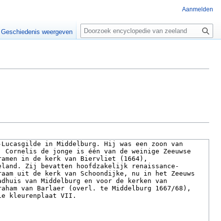
Aanmelden
Z
o
Geschiedenis weergeven
e
k
e
n