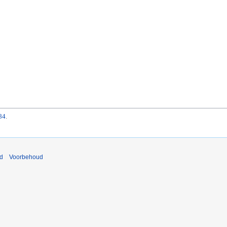
84
.
nd
Voorbehoud