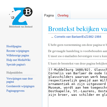
Pagina
Overleg
Brontekst bekijken v
←
Cornelis van Barlaer/EvZ1982-1984
Naar
Naar
U hebt geen toestemming om deze pagina te 
Hoofdpagina
navigatie
zoeken
Recente wijzigingen
De gevraagde handeling is voorbehouden aan
springen
springen
Willekeurige pagina
U moet uw e-mailadres bevestigen voor u kunt
Hulp met MediaWiki
U kunt de brontekst van deze pagina bekijken
Speciale pagina's
Hulpmiddelen
Verwijzingen naar deze
pagina
Gerelateerde wijzigingen
Paginagegevens