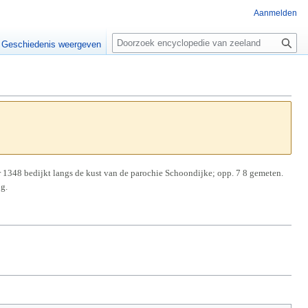
Aanmelden
Z
o
Geschiedenis weergeven
e
k
e
n
 1348 bedijkt langs de kust van de parochie Schoondijke; opp. 7 8 gemeten.
og.