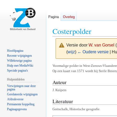
Pagina
Overleg
Costerpolder
Versie door
W. van Gorsel
(
Hoofdpagina
(
wijz
)
← Oudere versie
| Hu
Recente wijzigingen
Willekeurige pagina
Naar
Naar
Voormalige polder in West-Zeeuws-Vlaandere
Hulp met MediaWiki
Speciale pagina's
Op een kaart van 1571 wordt hij Steile Broers
navigatie
zoeken
springen
springen
Hulpmiddelen
Auteur
Verwijzingen naar deze
pagina
J. Kuipers
Gerelateerde wijzigingen
Afdrukversie
Literatuur
Permanente koppeling
Gottschalk, Historische geografie.
Paginagegevens