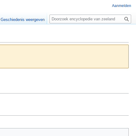
Aanmelden
Z
o
Geschiedenis weergeven
e
k
e
n