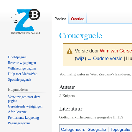
Pagina
Overleg
Croucxguele
Versie door
Wim van Gorse
Hoofdpagina
(
wijz
)
← Oudere versie
| Hu
Recente wijzigingen
Willekeurige pagina
Naar
Naar
Voormalig water in West Zeeuws-Vlaanderen,
Hulp met MediaWiki
Speciale pagina's
navigatie
zoeken
Auteur
springen
springen
Hulpmiddelen
J. Kuipers
Verwijzingen naar deze
pagina
Gerelateerde wijzigingen
Literatuur
Afdrukversie
Gottschalk, Historische geografie II, 159.
Permanente koppeling
Paginagegevens
Categorieën
:
Geografie
Topografie