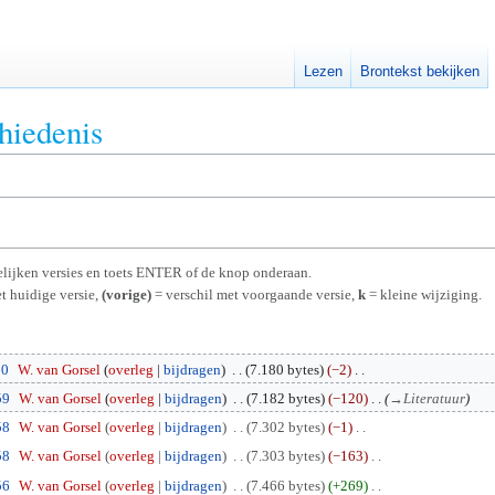
Lezen
Brontekst bekijken
hiedenis
rgelijken versies en toets ENTER of de knop onderaan.
t huidige versie,
(vorige)
= verschil met voorgaande versie,
k
= kleine wijziging.
50
W. van Gorsel
overleg
bijdragen
7.180 bytes
−2
59
W. van Gorsel
overleg
bijdragen
7.182 bytes
−120
→
Literatuur
58
W. van Gorsel
overleg
bijdragen
7.302 bytes
−1
58
W. van Gorsel
overleg
bijdragen
7.303 bytes
−163
56
W. van Gorsel
overleg
bijdragen
7.466 bytes
+269