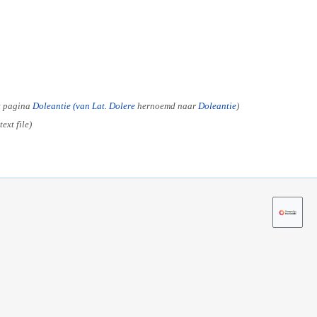
t pagina
Doleantie (van Lat. Dolere
hernoemd naar
Doleantie
ext file