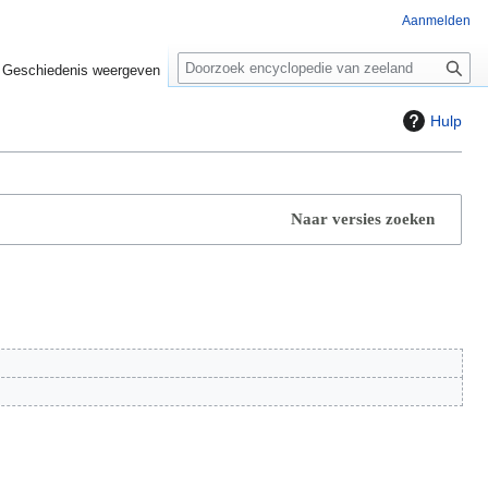
Aanmelden
Z
o
Geschiedenis weergeven
e
k
Hulp
e
n
Naar versies zoeken