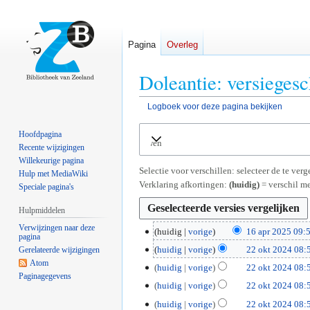
Pagina
Overleg
Doleantie: versiegesc
Logboek voor deze pagina bekijken
Naar
Naar
Hoofdpagina
Uitvouwen
navigatie
zoeken
Recente wijzigingen
springen
springen
Willekeurige pagina
Selectie voor verschillen: selecteer de te ve
Hulp met MediaWiki
Verklaring afkortingen:
(huidig)
= verschil me
Speciale pagina's
Hulpmiddelen
Verwijzingen naar deze
1
huidig
vorige
16 apr 2025 09:
pagina
G
6
2
huidig
vorige
22 okt 2024 08:
Gerelateerde wijzigingen
e
a
Atom
2
huidig
vorige
22 okt 2024 08:
e
p
Paginagegevens
o
G
huidig
vorige
22 okt 2024 08:
n
r
k
e
G
b
2
huidig
vorige
22 okt 2024 08:
t
e