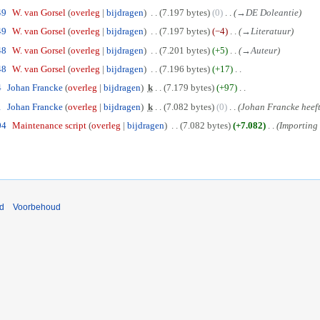
49
W. van Gorsel
overleg
bijdragen
7.197 bytes
0
→
DE Doleantie
49
W. van Gorsel
overleg
bijdragen
7.197 bytes
−4
→
Literatuur
48
W. van Gorsel
overleg
bijdragen
7.201 bytes
+5
→
Auteur
48
W. van Gorsel
overleg
bijdragen
7.196 bytes
+17
4
Johan Francke
overleg
bijdragen
k
7.179 bytes
+97
1
Johan Francke
overleg
bijdragen
k
7.082 bytes
0
Johan Francke heef
04
Maintenance script
overleg
bijdragen
7.082 bytes
+7.082
Importing t
nd
Voorbehoud