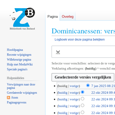
Pagina
Overleg
Dominicanessen: vers
Logboek voor deze pagina bekijken
Naar
Naar
Hoofdpagina
Uitvouwen
navigatie
zoeken
Recente wijzigingen
springen
springen
Willekeurige pagina
Selectie voor verschillen: selecteer de te ve
Hulp met MediaWiki
Verklaring afkortingen:
(huidig)
= verschil me
Speciale pagina's
Hulpmiddelen
Verwijzingen naar deze
7
huidig
vorige
7 jan 2025 08:2
pagina
G
j
2
huidig
vorige
22 okt 2024 09:
Gerelateerde wijzigingen
e
a
G
Atom
2
huidig
vorige
22 okt 2024 09:
e
n
Paginagegevens
e
o
huidig
vorige
22 okt 2024 09:
n
2
e
k
G
b
0
huidig
vorige
22 okt 2024 09:
n
t