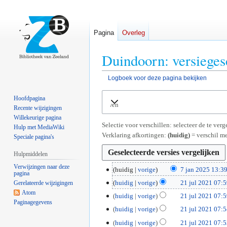
Pagina
Overleg
Duindoorn: versieges
Logboek voor deze pagina bekijken
Naar
Naar
Hoofdpagina
Uitvouwen
navigatie
zoeken
Recente wijzigingen
springen
springen
Willekeurige pagina
Selectie voor verschillen: selecteer de te ve
Hulp met MediaWiki
Verklaring afkortingen:
(huidig)
= verschil me
Speciale pagina's
Hulpmiddelen
Verwijzingen naar deze
7
huidig
vorige
7 jan 2025 13:3
pagina
G
j
2
huidig
vorige
21 jul 2021 07:
Gerelateerde wijzigingen
e
a
G
Atom
1
huidig
vorige
21 jul 2021 07:
e
n
Paginagegevens
e
j
G
huidig
vorige
21 jul 2021 07:
n
2
e
u
e
G
b
0
huidig
vorige
21 jul 2021 07:
n
l
e