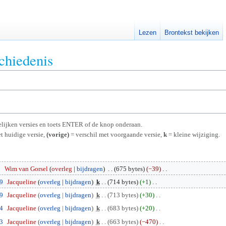
Lezen
Brontekst bekijken
chiedenis
rgelijken versies en toets ENTER of de knop onderaan.
t huidige versie,
(vorige)
= verschil met voorgaande versie,
k
= kleine wijziging.
9
Wim van Gorsel
overleg
bijdragen
675 bytes
−39
59
Jacqueline
overleg
bijdragen
k
714 bytes
+1
59
Jacqueline
overleg
bijdragen
k
713 bytes
+30
54
Jacqueline
overleg
bijdragen
k
683 bytes
+20
53
Jacqueline
overleg
bijdragen
k
663 bytes
−470