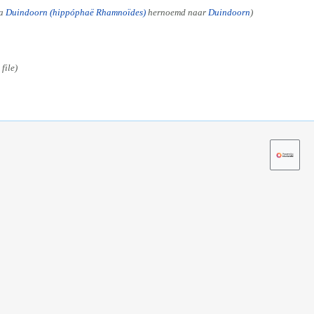
na
Duindoorn (hippóphaë Rhamnoïdes)
hernoemd naar
Duindoorn
file