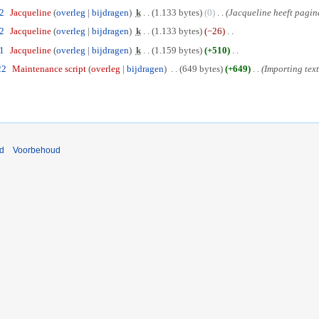
52
Jacqueline
overleg
bijdragen
k
1.133 bytes
0
Jacqueline heeft pagi
52
Jacqueline
overleg
bijdragen
k
1.133 bytes
−26
51
Jacqueline
overleg
bijdragen
k
1.159 bytes
+510
22
Maintenance script
overleg
bijdragen
649 bytes
+649
Importing text 
nd
Voorbehoud