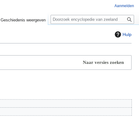
Aanmelden
Z
o
Geschiedenis weergeven
e
k
Hulp
e
n
Naar versies zoeken