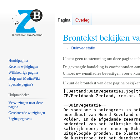
Pagina
Overleg
Brontekst bekijken v
←
Duinvegetatie
Naar
Naar
U hebt geen toestemming om deze pagina te 
Hoofdpagina
navigatie
zoeken
Recente wijzigingen
De gevraagde handeling is voorbehouden aan
springen
springen
Willekeurige pagina
U moet uw e-mailadres bevestigen voor u kunt
Hulp met MediaWiki
U kunt de brontekst van deze pagina bekijken
Speciale pagina's
Hulpmiddelen
Verwijzingen naar deze
pagina
Gerelateerde wijzigingen
Paginagegevens