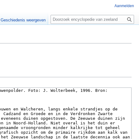
Aanmelden
Z
o
Geschiedenis weergeven
e
k
e
n