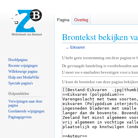
Pagina
Overleg
Brontekst bekijken v
←
Eikvaren
Naar
Naar
U hebt geen toestemming om deze pagina te 
Hoofdpagina
navigatie
zoeken
Recente wijzigingen
De gevraagde handeling is voorbehouden aan
springen
springen
Willekeurige pagina
U moet uw e-mailadres bevestigen voor u kunt
Hulp met MediaWiki
U kunt de brontekst van deze pagina bekijken
Speciale pagina's
Hulpmiddelen
Verwijzingen naar deze
pagina
Gerelateerde wijzigingen
Paginagegevens