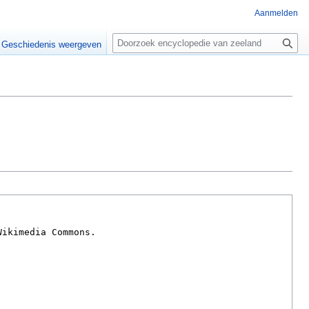
Aanmelden
Z
o
Geschiedenis weergeven
e
k
e
n