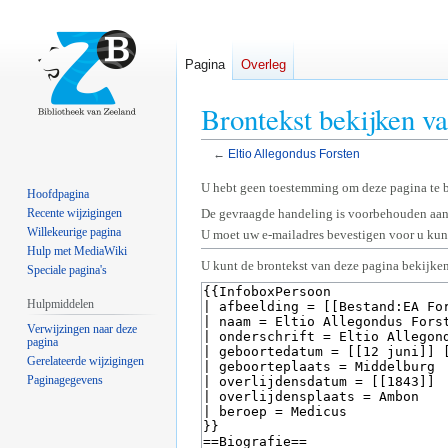
Pagina
Overleg
Brontekst bekijken v
←
Eltio Allegondus Forsten
Naar
Naar
U hebt geen toestemming om deze pagina te 
Hoofdpagina
navigatie
zoeken
Recente wijzigingen
De gevraagde handeling is voorbehouden aan
springen
springen
Willekeurige pagina
U moet uw e-mailadres bevestigen voor u kunt
Hulp met MediaWiki
U kunt de brontekst van deze pagina bekijken
Speciale pagina's
Hulpmiddelen
Verwijzingen naar deze
pagina
Gerelateerde wijzigingen
Paginagegevens