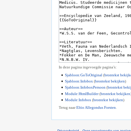
In deze pagina ingevoegde pagina’s:
Sjabloon:GoToOriginal
(
brontekst bekijk
Sjabloon:Infobox
(
brontekst bekijken
)
Sjabloon:InfoboxPersoon
(
brontekst beki
Module:HtmlBuilder
(
brontekst bekijken
Module:Infobox
(
brontekst bekijken
)
Terug naar
Eltio Allegondus Forsten
.
Privacybeleid
Over encyclopedie van zeela