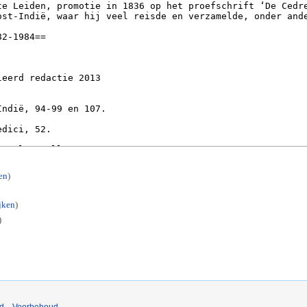
en
)
jken
)
)
nd
Voorbehoud