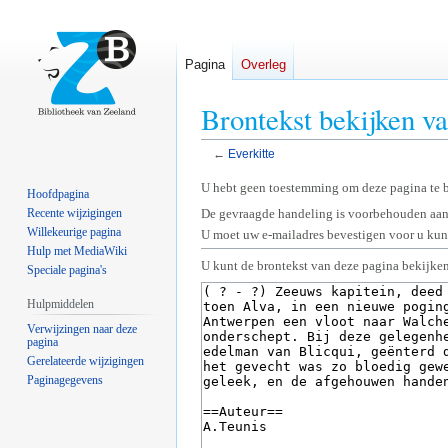
Pagina
Overleg
Brontekst bekijken va
←
Everkitte
Naar
Naar
U hebt geen toestemming om deze pagina te 
Hoofdpagina
navigatie
zoeken
Recente wijzigingen
De gevraagde handeling is voorbehouden aan
springen
springen
Willekeurige pagina
U moet uw e-mailadres bevestigen voor u kunt
Hulp met MediaWiki
U kunt de brontekst van deze pagina bekijken
Speciale pagina's
Hulpmiddelen
Verwijzingen naar deze
pagina
Gerelateerde wijzigingen
Paginagegevens