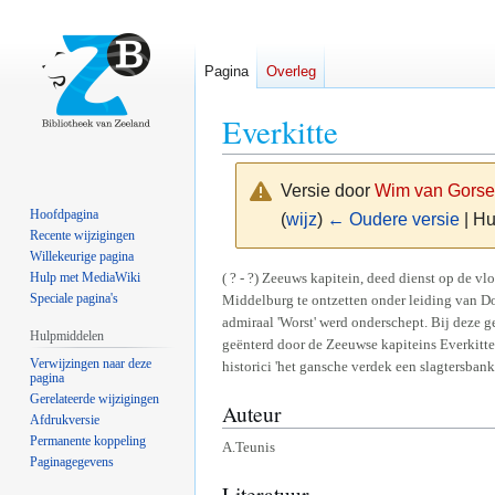
Pagina
Overleg
Everkitte
Versie door
Wim van Gorse
Hoofdpagina
(
wijz
)
← Oudere versie
| Hu
Recente wijzigingen
Willekeurige pagina
Naar
Naar
( ? - ?) Zeeuws kapitein, deed dienst op de vl
Hulp met MediaWiki
Speciale pagina's
Middelburg te ontzetten onder leiding van Do
navigatie
zoeken
admiraal 'Worst' werd onderschept. Bij deze 
springen
springen
Hulpmiddelen
geënterd door de Zeeuwse kapiteins Everkitt
Verwijzingen naar deze
historici 'het gansche verdek een slagtersba
pagina
Gerelateerde wijzigingen
Auteur
Afdrukversie
Permanente koppeling
A.Teunis
Paginagegevens
Literatuur