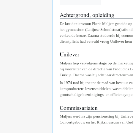
Achtergrond, opleiding
De kruidenierszoon Floris Maljers groeide op 
het gymnasium (Latijnse Schoolstraat) afrondd
verkeerde keuze. Daarna studeerde hij economi
dienstplicht had vervuld vroeg Unilever hem
Unilever
Maljers liep vervolgens stage op de marketin
hij voorzitter van de directie van Productos 
Turkije. Daarna was hij acht jaar directeur va
In 1974 trad hij toe tot de raad van bestuur va
kernproducten: levensmiddelen, wasmiddelen, t
grootschalige bezuinigings- en efficiencyope
Commissariaten
Maljers werd na zijn pensionering bij Unile
Concertgebouw en het Rijksmuseum van Oud