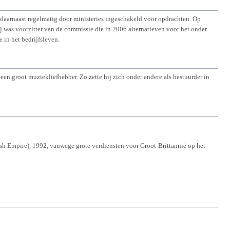
 daarnaast regelmatig door ministeries ingeschakeld voor opdrachten. Op
 was voorzitter van de commissie die in 2006 alternatieven voor het onder
 in het bedrijfsleven.
en groot muziekliefhebber. Zo zette hij zich onder andere als bestuurder in
sh Empire), 1992, vanwege grote verdiensten voor Groot-Brittannië op het