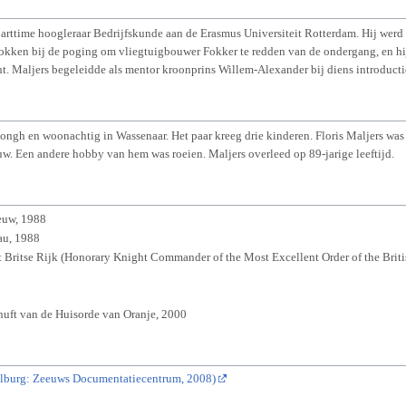
parttime hoogleraar Bedrijfskunde aan de Erasmus Universiteit Rotterdam. Hij werd
rokken bij de poging om vliegtuigbouwer Fokker te redden van de ondergang, en hij
. Maljers begeleidde als mentor kroonprins Willem-Alexander bij diens introductie
ngh en woonachtig in Wassenaar. Het paar kreeg drie kinderen. Floris Maljers was e
w. Een andere hobby van hem was roeien. Maljers overleed op 89-jarige leeftijd.
euw, 1988
au, 1988
Britse Rijk (Honorary Knight Commander of the Most Excellent Order of the Briti
nuft van de Huisorde van Oranje, 2000
elburg: Zeeuws Documentatiecentrum, 2008)