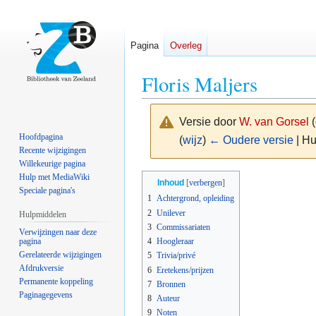
Pagina
Overleg
Floris Maljers
Versie door
W. van Gorsel
(
Hoofdpagina
(
wijz
)
← Oudere versie
| Hu
Recente wijzigingen
Willekeurige pagina
Naar
Naar
Hulp met MediaWiki
Inhoud
Speciale pagina's
navigatie
zoeken
1
Achtergrond, opleiding
springen
springen
2
Unilever
Hulpmiddelen
3
Commissariaten
Verwijzingen naar deze
pagina
4
Hoogleraar
Gerelateerde wijzigingen
5
Trivia/privé
Afdrukversie
6
Eretekens/prijzen
Permanente koppeling
7
Bronnen
Paginagegevens
8
Auteur
9
Noten