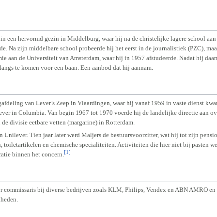
in een hervormd gezin in Middelburg, waar hij na de christelijke lagere school aan 
e. Na zijn middelbare school probeerde hij het eerst in de journalistiek (PZC), maa
e aan de Universiteit van Amsterdam, waar hij in 1957 afstudeerde. Nadat hij daarn
 langs te komen voor een baan. Een aanbod dat hij aannam.
gafdeling van Lever’s Zeep in Vlaardingen, waar hij vanaf 1959 in vaste dienst kw
Lever in Columbia. Van begin 1967 tot 1970 voerde hij de landelijke directie aan ov
n de divisie eetbare vetten (margarine) in Rotterdam.
n Unilever. Tien jaar later werd Maljers de bestuursvoorzitter, wat hij tot zijn pens
oiletartikelen en chemische specialiteiten. Activiteiten die hier niet bij pasten w
[1]
ratie binnen het concern.
ver commissaris bij diverse bedrijven zoals KLM, Philips, Vendex en ABN AMRO en 
heden.