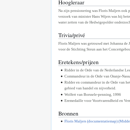
Hoogleraar
Na zijn pensionering was Floris Maljers ook 
verzoek van minister Hans Wijers was hij bet
water zetten van de Hedwigepolder onderzocht
Trivia/privé
Floris Maljers was getrouwd met Johanna de Jo
voor de Stichting Steun aan het Concertgebou
Eretekens/prijzen
Ridder in de Orde van de Nederlandse Le
Commandeur in de Orde van Oranje-Nass
Ridder en commandeur in de Orde van het 
gebied van handel en nijverheid.
Wolfert van Borssele-penning, 1996
Eremedaille voor Voortvarendheid en Ver
Bronnen
Floris Maljers (documentatiemap) (Midd