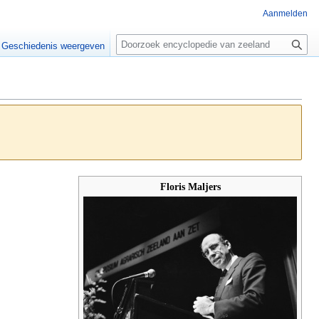
Aanmelden
Z
o
Geschiedenis weergeven
e
k
e
n
Floris Maljers