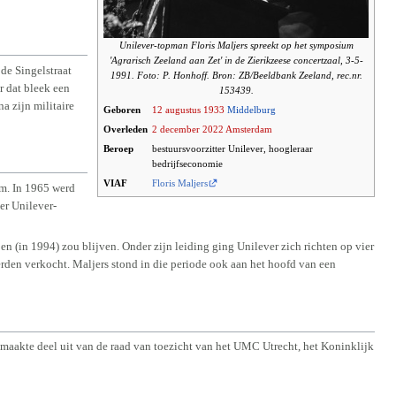
Unilever-topman Floris Maljers spreekt op het symposium
'Agrarisch Zeeland aan Zet' in de Zierikzeese concertzaal, 3-5-
de Singelstraat
1991. Foto: P. Honhoff. Bron: ZB/Beeldbank Zeeland, rec.nr.
r dat bleek een
153439.
a zijn militaire
Geboren
12 augustus
1933
Middelburg
Overleden
2 december
2022
Amsterdam
Beroep
bestuursvoorzitter Unilever, hoogleraar
bedrijfseconomie
VIAF
Floris Maljers
am. In 1965 werd
er Unilever-
ioen (in 1994) zou blijven. Onder zijn leiding ging Unilever zich richten op vier
erden verkocht. Maljers stond in die periode ook aan het hoofd van een
maakte deel uit van de raad van toezicht van het UMC Utrecht, het Koninklijk