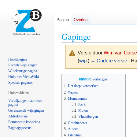
Pagina
Overleg
Gapinge
Versie door
Wim van Gorse
Hoofdpagina
(
wijz
)
← Oudere versie
| Hu
Recente wijzigingen
Willekeurige pagina
Naar
Naar
Hulp met MediaWiki
Inhoud
Speciale pagina's
navigatie
zoeken
1
Het dorp: kenmerken
springen
springen
2
Wapen
Hulpmiddelen
3
Monumenten
Verwijzingen naar deze
3.1
Kerk
pagina
Gerelateerde wijzigingen
3.2
Molen
Afdrukversie
3.3
Vluchtbergen
Permanente koppeling
4
Geschiedenis
Paginagegevens
5
Auteur
6
Literatuur