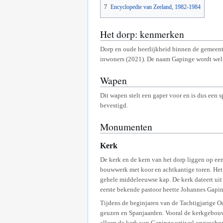
7
Encyclopedie van Zeeland, 1982-1984
Het dorp: kenmerken
Dorp en oude heerlijkheid binnen de gemeent
inwoners (2021). De naam Gapinge wordt wel ve
Wapen
Dit wapen stelt een gaper voor en is dus ee
bevestigd.
Monumenten
Kerk
De kerk en de kern van het dorp liggen op ee
bouwwerk met koor en achtkantige toren. Het i
gehele middeleeuwse kap. De kerk dateert uit 
eerste bekende pastoor heette Johannes Gapin
Tijdens de beginjaren van de Tachtigjarige Oo
geuzen en Spanjaarden. Vooral de kerkgebouw
alleen de kerk van Gapinge vrijwel ongescho