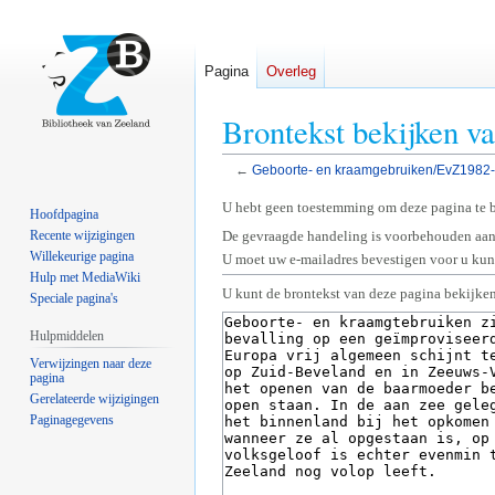
Pagina
Overleg
Brontekst bekijken 
←
Geboorte- en kraamgebruiken/EvZ1982
Naar
Naar
U hebt geen toestemming om deze pagina te 
Hoofdpagina
navigatie
zoeken
Recente wijzigingen
De gevraagde handeling is voorbehouden aan
springen
springen
Willekeurige pagina
U moet uw e-mailadres bevestigen voor u kunt
Hulp met MediaWiki
U kunt de brontekst van deze pagina bekijken
Speciale pagina's
Hulpmiddelen
Verwijzingen naar deze
pagina
Gerelateerde wijzigingen
Paginagegevens