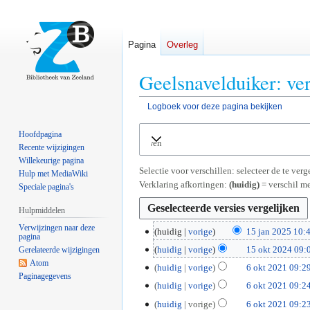
Pagina
Overleg
Geelsnavelduiker: ve
Logboek voor deze pagina bekijken
Naar
Naar
Hoofdpagina
Uitvouwen
navigatie
zoeken
Recente wijzigingen
springen
springen
Willekeurige pagina
Selectie voor verschillen: selecteer de te ve
Hulp met MediaWiki
Verklaring afkortingen:
(huidig)
= verschil me
Speciale pagina's
Hulpmiddelen
Verwijzingen naar deze
1
huidig
vorige
15 jan 2025 10:
pagina
G
5
1
huidig
vorige
15 okt 2024 09:
Gerelateerde wijzigingen
e
j
Atom
5
6
huidig
vorige
6 okt 2021 09:2
e
a
Paginagegevens
o
G
o
huidig
vorige
6 okt 2021 09:2
n
n
k
e
k
G
b
2
huidig
vorige
6 okt 2021 09:2
t
e
t