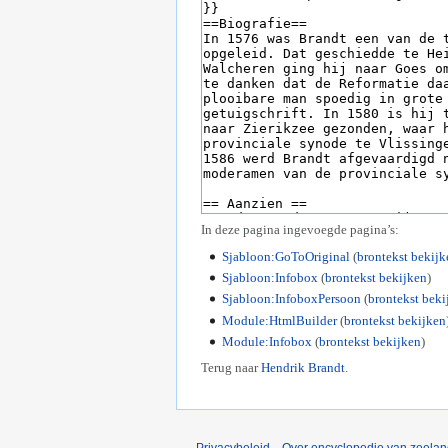
In deze pagina ingevoegde pagina’s:
Sjabloon:GoToOriginal
(
brontekst bekijk
Sjabloon:Infobox
(
brontekst bekijken
)
Sjabloon:InfoboxPersoon
(
brontekst beki
Module:HtmlBuilder
(
brontekst bekijken
Module:Infobox
(
brontekst bekijken
)
Terug naar
Hendrik Brandt
.
Privacybeleid
Over encyclopedie van zeela