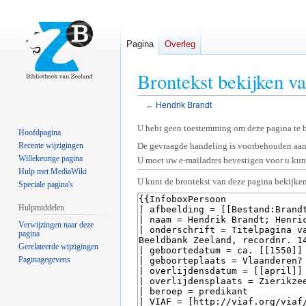
Pagina
Overleg
Brontekst bekijken v
←
Hendrik Brandt
Naar
Naar
U hebt geen toestemming om deze pagina te 
Hoofdpagina
navigatie
zoeken
Recente wijzigingen
De gevraagde handeling is voorbehouden aan
springen
springen
Willekeurige pagina
U moet uw e-mailadres bevestigen voor u kunt
Hulp met MediaWiki
U kunt de brontekst van deze pagina bekijken
Speciale pagina's
Hulpmiddelen
Verwijzingen naar deze
pagina
Gerelateerde wijzigingen
Paginagegevens