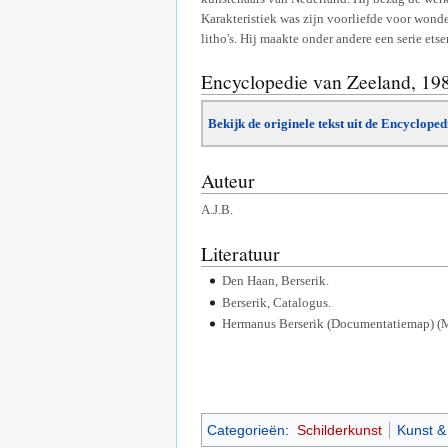
Karakteristiek was zijn voorliefde voor wond
litho's. Hij maakte onder andere een serie et
Encyclopedie van Zeeland, 19
Bekijk de originele tekst uit de Encyclope
Auteur
A.J.B.
Literatuur
Den Haan, Berserik.
Berserik, Catalogus.
Hermanus Berserik (Documentatiemap) (M
Categorieën
:
Schilderkunst
Kunst & 