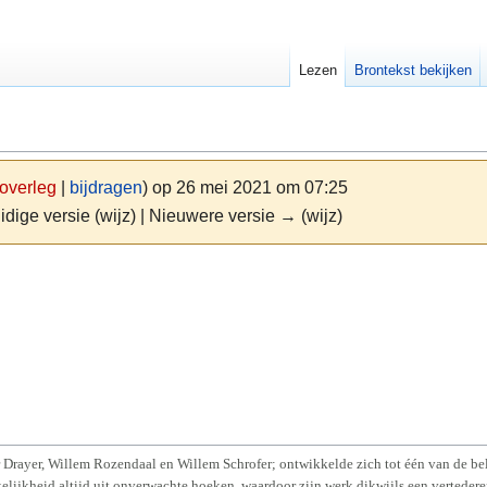
Lezen
Brontekst bekijken
overleg
|
bijdragen
)
op 26 mei 2021 om 07:25
idige versie (wijz) | Nieuwere versie → (wijz)
Drayer, Willem Rozendaal en Willem Schrofer; ontwikkelde zich tot één van de bela
elijkheid altijd uit onverwachte hoeken, waardoor zijn werk dikwijls een verteder