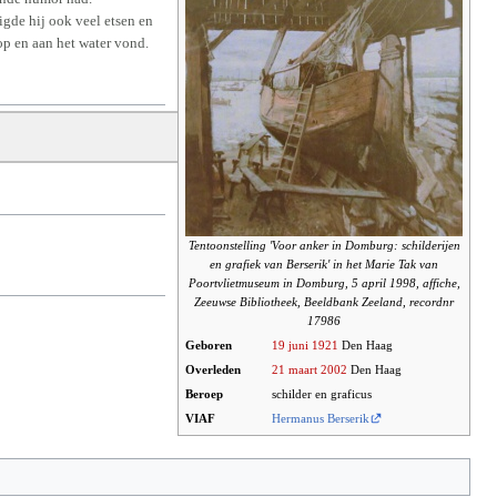
gde hij ook veel etsen en
op en aan het water vond.
Tentoonstelling 'Voor anker in Domburg: schilderijen
en grafiek van Berserik' in het Marie Tak van
Poortvlietmuseum in Domburg, 5 april 1998, affiche,
Zeeuwse Bibliotheek, Beeldbank Zeeland, recordnr
17986
Geboren
19 juni
1921
Den Haag
Overleden
21 maart
2002
Den Haag
Beroep
schilder en graficus
VIAF
Hermanus Berserik