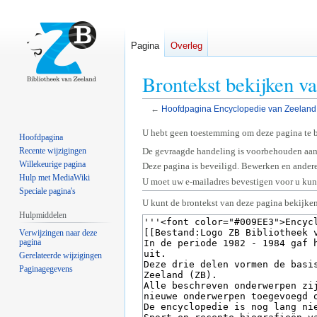
Pagina
Overleg
Brontekst bekijken v
←
Hoofdpagina Encyclopedie van Zeeland
Naar
Naar
U hebt geen toestemming om deze pagina te 
Hoofdpagina
navigatie
zoeken
Recente wijzigingen
De gevraagde handeling is voorbehouden aan
springen
springen
Willekeurige pagina
Deze pagina is beveiligd. Bewerken en andere
Hulp met MediaWiki
U moet uw e-mailadres bevestigen voor u kunt
Speciale pagina's
U kunt de brontekst van deze pagina bekijken
Hulpmiddelen
Verwijzingen naar deze
pagina
Gerelateerde wijzigingen
Paginagegevens