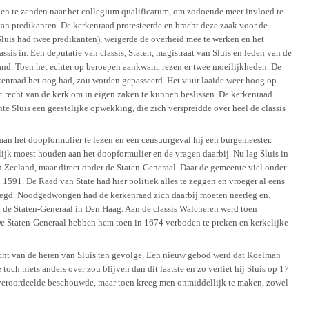
gden te zenden naar het collegium qualificatum, om zodoende meer invloed te
an predikanten. De kerkenraad protesteerde en bracht deze zaak voor de
Sluis had twee predikanten), weigerde de overheid mee te werken en het
sis in. Een deputatie van classis, Staten, magistraat van Sluis en leden van de
and. Toen het echter op beroepen aankwam, rezen er twee moeilijkheden. De
kenraad het oog had, zou worden gepasseerd. Het vuur laaide weer hoog op.
t recht van de kerk om in eigen zaken te kunnen beslissen. De kerkenraad
te Sluis een geestelijke opwekking, die zich verspreidde over heel de classis
n het doopformulier te lezen en een censuurgeval hij een burgemeester.
erlijk moest houden aan het doopformulier en de vragen daarbij. Nu lag Sluis in
an Zeeland, maar direct onder de Staten-Generaal. Daar de gemeente viel onder
1591. De Raad van State had hier politiek alles te zeggen en vroeger al eens
legd. Noodgedwongen had de kerkenraad zich daarbij moeten neerleg en.
 de Staten-Generaal in Den Haag. Aan de classis Walcheren werd toen
e Staten-Generaal hebben hem toen in 1674 verboden te preken en kerkelijke
acht van de heren van Sluis ten gevolge. Een nieuw gebod werd dat Koelman
och niets anders over zou blijven dan dit laatste en zo verliet hij Sluis op 17
 veroordeelde beschouwde, maar toen kreeg men onmiddellijk te maken, zowel