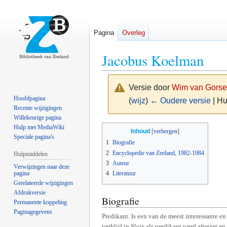
Pagina
Overleg
Jacobus Koelman
Versie door
Wim van Gorse
Hoofdpagina
(
wijz
)
← Oudere versie
| Hu
Recente wijzigingen
Willekeurige pagina
Naar
Naar
Hulp met MediaWiki
Inhoud
Speciale pagina's
navigatie
zoeken
1
Biografie
springen
springen
2
Encyclopedie van Zeeland, 1982-1984
Hulpmiddelen
3
Auteur
Verwijzingen naar deze
pagina
4
Literatuur
Gerelateerde wijzigingen
Afdrukversie
Biografie
Permanente koppeling
Paginagegevens
Predikant. Is een van de meest interessante e
verblijf in Sluis als predikant werd afgezet e