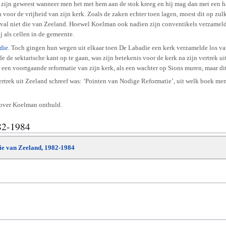
jn geweest wanneer men het met hem aan de stok kreeg en hij mag dan met een har
voor de vrijheid van zijn kerk. Zoals de zaken echter toen lagen, moest dit op zul
 geval niet die van Zeeland. Hoewel Koelman ook nadien zijn conventikels verzameld
 als cellen in de gemeente.
die
. Toch gingen hun wegen uit elkaar toen De Labadie een kerk verzamelde los va
rde de sektarische kant op te gaan, was zijn betekenis voor de kerk na zijn vertrek
or een voortgaande reformatie van zijn kerk, als een wachter op Sions muren, maar d
 vertrek uit Zeeland schreef was: ‘Pointen van Nodige Reformatie’, uit welk boek men
 over Koelman onthuld.
82-1984
die van Zeeland, 1982-1984