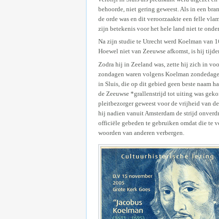
behoorde, niet gering geweest. Als in een bra
de orde was en dit veroorzaakte een felle vla
zijn betekenis voor het hele land niet te onde
Na zijn studie te Utrecht werd Koelman van 16
Hoewel niet van Zeeuwse afkomst, is hij tij
Zodra hij in Zeeland was, zette hij zich in vo
zondagen waren volgens Koelman zondedagen 
in Sluis, die op dit gebied geen beste naam 
de Zeeuwse *grallenstrijd tot uiting was gek
pleitbezorger geweest voor de vrijheid van d
hij nadien vanuit Amsterdam de strijd onverdr
officiële gebeden te gebruiken omdat die te 
woorden van anderen verbergen.