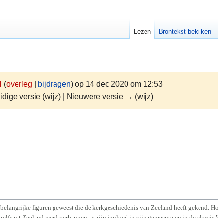
Lezen
Brontekst bekijken
l
(
overleg
|
bijdragen
)
op 14 dec 2020 om 12:53
idige versie (wijz) | Nieuwere versie → (wijz)
n belangrijke figuren geweest die de kerkgeschiedenis van Zeeland heeft gekend. Ho
n zelfs uit Zeeland werd verbannen, is zijn invloed in zijn gemeente en in de classis