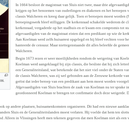
In 1664 besloot de magistraat van Sluis niet twee, maar drie afgevaardi
krijgen op het benoemen van ouderlingen en diakenen en het beroepen v
classis Walcheren en kreeg daar gelijk. Toen er beroepen moest worden (
beroepingswerk bleef stilliggen. De kerkenraad schakelde wederom de clas
kerkenraad, vergaderde op het stadhuis en er kwam een compromis tot st
afgevaardigden van de magistraat eisten dat een predikant op wie de ker
Aan Koelman werd zelfs huisarrest opgelegd en hij bleef vechten voor he
hanteerde de censuur. Maar niettegenstaande dit alles beleefde de gemeen
Walcheren.
Begin 1673 rezen er weer moeilijkheden rondom de weigering van Koelma
Koelman werd aangeklaagd bij zijn classis, die besliste dat hij zich lett
een Generaliteitsland, wat betekende dat het niet viel onder de Staten v
de classis Walcheren, was zij wel gebonden aan de Zeeuwse kerkorde van 
006.
geëist dat ieder beroep van een predikant aan hem moest worden voorge
Afgevaardigden van Sluis brachten de zaak van Koelman nu ter sprake in
geordonneerd Koelman te brengen tot confirmatie doch deze weigerde. D
r ook op andere plaatsen, huissamenkomsten organiseren. Dit had een nieuwe aankl
ers Sluis en de Generaliteitslanden moest verlaten. Hij voelde dat hem ten slotte t
end. Alleen in Vlissingen heeft men tekenen gegeven dat men Koelman niet als een