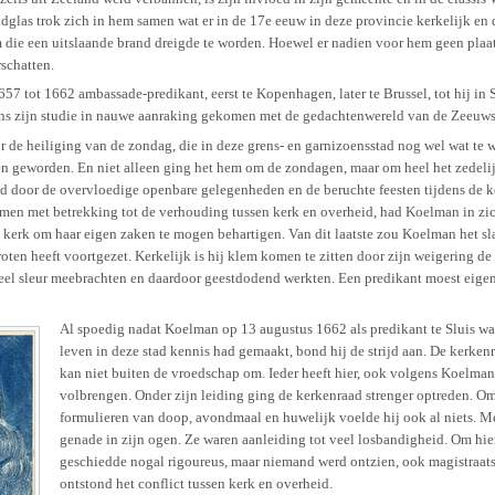
ndglas trok zich in hem samen wat er in de 17e eeuw in deze provincie kerkelijk en
m die een uitslaande brand dreigde te worden. Hoewel er nadien voor hem geen plaat
rschatten.
57 tot 1662 ambassade-predikant, eerst te Kopenhagen, later te Brussel, tot hij in 
dens zijn studie in nauwe aanraking gekomen met de gedachtenwereld van de Zeeuw
or de heiliging van de zondag, die in deze grens- en garnizoensstad nog wel wat te 
geworden. En niet alleen ging het hem om de zondagen, maar om heel het zedelij
had door de overvloedige openbare gelegenheden en de beruchte feesten tijdens de 
omen met betrekking tot de verhouding tussen kerk en overheid, had Koelman in zich
e kerk om haar eigen zaken te mogen behartigen. Van dit laatste zou Koelman het s
oten heeft voortgezet. Kerkelijk is hij klem komen te zitten door zijn weigering de
veel sleur meebrachten en daardoor geestdodend werkten. Een predikant moest eigen
Al spoedig nadat Koelman op 13 augustus 1662 als predikant te Sluis wa
leven in deze stad kennis had gemaakt, bond hij de strijd aan. De kerken
kan niet buiten de vroedschap om. Ieder heeft hier, ook volgens Koelma
volbrengen. Onder zijn leiding ging de kerkenraad strenger optreden. O
formulieren van doop, avondmaal en huwelijk voelde hij ook al niets. Me
genade in zijn ogen. Ze waren aanleiding tot veel losbandigheid. Om hier
geschiedde nogal rigoureus, maar niemand werd ontzien, ook magistraats
ontstond het conflict tussen kerk en overheid.