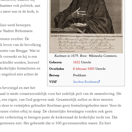
 daarmee ook politiek, aan
s meer was in de kerk, is
Sluis werd beroepen.
se Nadere Reformatie.
wensen overliet. De
k leven van de bevolking
kermis van Brugge. Wat in
Koelman in 1679. Bron: Wikimedia Commons.
 verwerkt en hij is een
lachtoffer worden, hoewel
Geboren
1632
Utrecht
 kerkelijke formulieren en
Overleden
6 februari
1695
Utrecht
 ongeloof niet achter de
Beroep
Predikant
VIAF
Jacobus Koelman
s bevestigd en met het
raad is mede verantwoordelijk voor het zedelijk peil van de samenleving. Dit
n, een eigen, van God gegeven taak. Gezamenlijk zullen ze deze moeten
m sleur te vermijden gebruikte Koelman geen formuliergebeden meer. Voor de
nsen vielen erbij in slaap. De christelijke feestdagen vonden ook geen
in verbetering te brengen paste de kerkenraad de kerkelijke tucht toe. Dat
personen niet. Het gebeurde dat er 100 gecensureerden waren. En hier