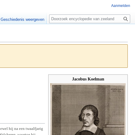
Aanmelden
Z
o
Geschiedenis weergeven
e
k
e
n
Jacobus Koelman
ewel hij na een twaalfjarig
 Walcheren, waartoe hij