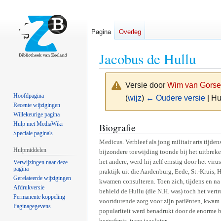
Pagina
Overleg
Jacobus de Hullu
Versie door
Wim van Gorse
Hoofdpagina
(
wijz
)
← Oudere versie
| Hu
Recente wijzigingen
Willekeurige pagina
Naar
Naar
Hulp met MediaWiki
Biografie
Speciale pagina's
navigatie
zoeken
Medicus. Verbleef als jong militair arts tijde
springen
springen
Hulpmiddelen
bijzondere toewijding toonde bij het uitbrek
het andere, werd hij zelf ernstig door het vir
Verwijzingen naar deze
pagina
praktijk uit die Aardenburg, Eede, St.-Kruis,
Gerelateerde wijzigingen
kwamen consulteren. Toen zich, tijdens en na
Afdrukversie
behield de Hullu (die N.H. was) toch het ver
Permanente koppeling
voortdurende zorg voor zijn patiënten, kwam h
Paginagegevens
populariteit werd benadrukt door de enorme be
begrafenis, twee jaar later.