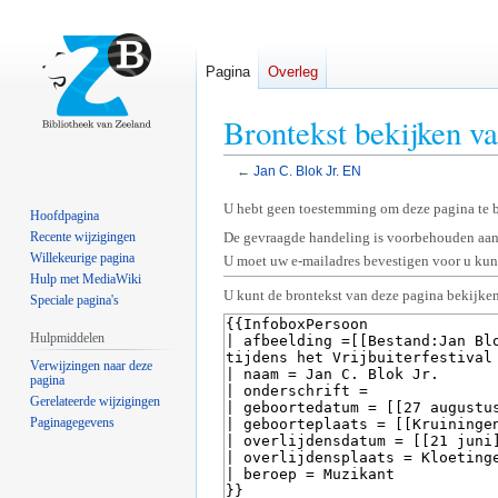
Pagina
Overleg
Brontekst bekijken va
←
Jan C. Blok Jr. EN
Naar
Naar
U hebt geen toestemming om deze pagina te 
Hoofdpagina
navigatie
zoeken
Recente wijzigingen
De gevraagde handeling is voorbehouden aan
springen
springen
Willekeurige pagina
U moet uw e-mailadres bevestigen voor u kunt
Hulp met MediaWiki
U kunt de brontekst van deze pagina bekijken
Speciale pagina's
Hulpmiddelen
Verwijzingen naar deze
pagina
Gerelateerde wijzigingen
Paginagegevens