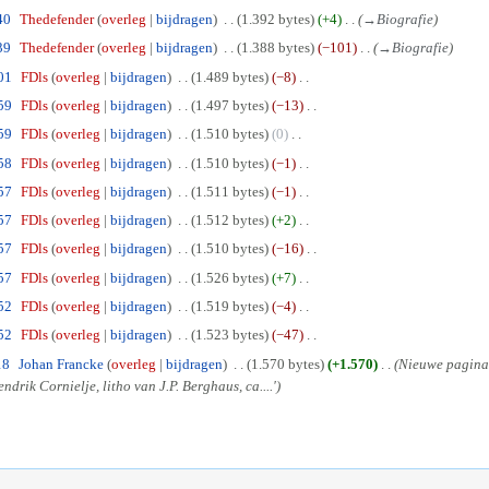
40
Thedefender
overleg
bijdragen
1.392 bytes
+4
→
Biografie
39
Thedefender
overleg
bijdragen
1.388 bytes
−101
→
Biografie
01
FDls
overleg
bijdragen
1.489 bytes
−8
59
FDls
overleg
bijdragen
1.497 bytes
−13
59
FDls
overleg
bijdragen
1.510 bytes
0
58
FDls
overleg
bijdragen
1.510 bytes
−1
57
FDls
overleg
bijdragen
1.511 bytes
−1
57
FDls
overleg
bijdragen
1.512 bytes
+2
57
FDls
overleg
bijdragen
1.510 bytes
−16
57
FDls
overleg
bijdragen
1.526 bytes
+7
52
FDls
overleg
bijdragen
1.519 bytes
−4
52
FDls
overleg
bijdragen
1.523 bytes
−47
18
Johan Francke
overleg
bijdragen
1.570 bytes
+1.570
Nieuwe pagina 
drik Cornielje, litho van J.P. Berghaus, ca....'