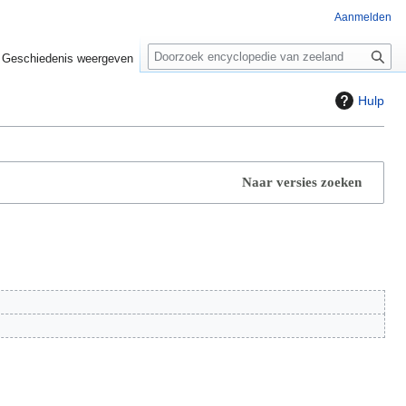
Aanmelden
Z
o
Geschiedenis weergeven
e
k
Hulp
e
n
Naar versies zoeken