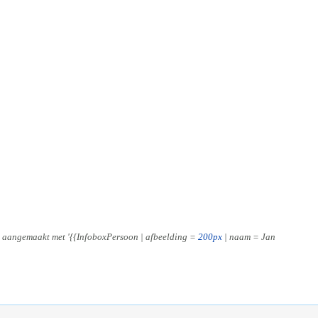
aangemaakt met '{{InfoboxPersoon | afbeelding =
200px
| naam = Jan