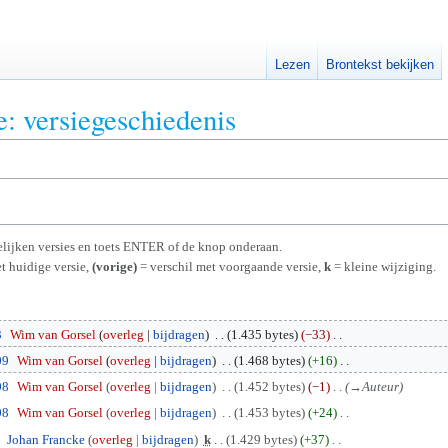
Lezen
Brontekst bekijken
e: versiegeschiedenis
rgelijken versies en toets ENTER of de knop onderaan.
t huidige versie,
(vorige)
= verschil met voorgaande versie,
k
= kleine wijziging.
3
Wim van Gorsel
overleg
bijdragen
1.435 bytes
−33
09
Wim van Gorsel
overleg
bijdragen
1.468 bytes
+16
08
Wim van Gorsel
overleg
bijdragen
1.452 bytes
−1
→
Auteur
08
Wim van Gorsel
overleg
bijdragen
1.453 bytes
+24
Johan Francke
overleg
bijdragen
k
1.429 bytes
+37