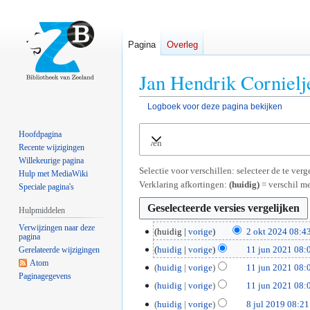
Pagina
Overleg
Jan Hendrik Cornielj
Logboek voor deze pagina bekijken
Naar
Naar
Hoofdpagina
Uitvouwen
navigatie
zoeken
Recente wijzigingen
springen
springen
Willekeurige pagina
Selectie voor verschillen: selecteer de te ve
Hulp met MediaWiki
Verklaring afkortingen:
(huidig)
= verschil me
Speciale pagina's
Hulpmiddelen
Verwijzingen naar deze
2
huidig
vorige
2 okt 2024 08:4
pagina
G
o
1
huidig
vorige
11 jun 2021 08:
Gerelateerde wijzigingen
e
k
G
Atom
1
huidig
vorige
11 jun 2021 08:
e
t
Paginagegevens
e
j
huidig
vorige
11 jun 2021 08:
n
2
e
u
G
b
0
8
huidig
vorige
8 jul 2019 08:21
n
n