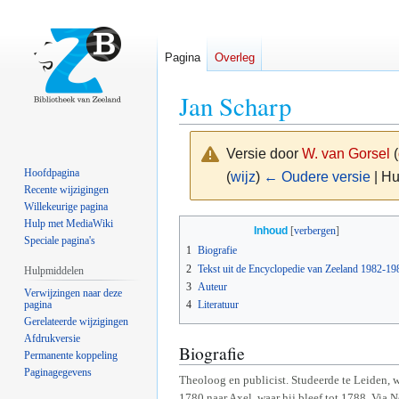
Pagina
Overleg
Jan Scharp
Versie door
W. van Gorsel
(
Hoofdpagina
(
wijz
)
← Oudere versie
| Hu
Recente wijzigingen
Willekeurige pagina
Naar
Naar
Hulp met MediaWiki
Inhoud
Speciale pagina's
navigatie
zoeken
1
Biografie
springen
springen
2
Tekst uit de Encyclopedie van Zeeland 1982-19
Hulpmiddelen
3
Auteur
Verwijzingen naar deze
pagina
4
Literatuur
Gerelateerde wijzigingen
Afdrukversie
Biografie
Permanente koppeling
Paginagegevens
Theoloog en publicist. Studeerde te Leiden, 
1780 naar Axel, waar hij bleef tot 1788. Via