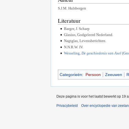
S.J.M. Hulsbergen
Literatuur
Barger, J. Scharp
Glasius, Godgeleerd Nederland.
Nagtglas, Levensberichten.
N.N.R.W. IV.
Wesseling,
De geschiedenis van Axel
(Gro
Categorieën
:
Persoon
Zeeuwen
R
Deze pagina is voor het laatst bewerkt op 19 
Privacybeleid
Over encyclopedie van zeela